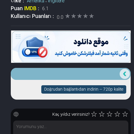
Ülke :
Amerika
،
İngiltere
Puan
IMDB
:
6.1
★★★★★
★★★★★
Kullanıcı Puanları :
0.0
Doğrudan bağlantıdan indirin -- 720p kalite
☆
☆
☆
☆
☆
Kaç yıldız verirsiniz?