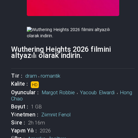
Wuthering Heights 2026 filmini
altyazılı olarak indirin.
Tür :
dram
،
romantik
Kalite :
HD
Oyuncular :
Margot Robbie
،
Yacoub Elwardi
،
Hong
Chao
Boyut :
1 GB
Yönetmen :
Zümrüt Fenol
Süre :
2h 16m
Yapım Yılı :
2026