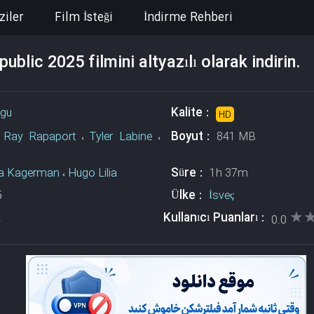
ziler
Film İsteği
İndirme Rehberi
blic 2025 filmini altyazılı olarak indirin.
Kalite :
rgu
HD
Boyut :
a Ray Rapaport
،
Tyler Labine
،
841 MB
Süre :
la Kagerman
،
Hugo Lilia
1h 37m
Ülke :
5
İsveç
★
★
Kullanıcı Puanları :
2
0.0