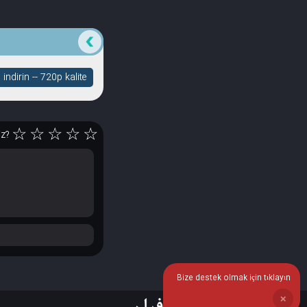
ndirin -- 720p kalite
☆
☆
☆
☆
☆
iz?
Bize destek olmak için tıklayın
❌