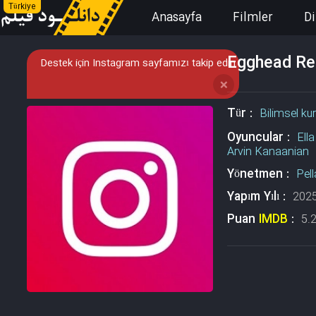
Türkiye
Anasayfa
Filmler
Di
Egghead Repu
Destek için Instagram sayfamızı takip edin
❌
Tür :
Bilimsel ku
Oyuncular :
Ell
Arvin Kanaanian
Yönetmen :
Pel
Yapım Yılı :
202
Puan
IMDB
:
5.