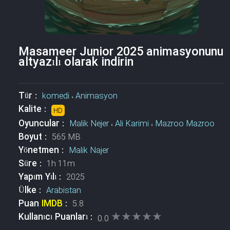
Masameer Junior 2025 animasyonunu
altyazılı olarak indirin
Tür :
komedi
،
Animasyon
Kalite :
HD
Oyuncular :
Malik Nejer
،
Ali Karimi
،
Mazroo Mazroo
Boyut :
565 MB
Yönetmen :
Malik Najer
Süre :
1h 11m
Yapım Yılı :
2025
Ülke :
Arabistan
Puan
IMDB
:
5.8
★★★★★
★★★★★
Kullanıcı Puanları :
0.0