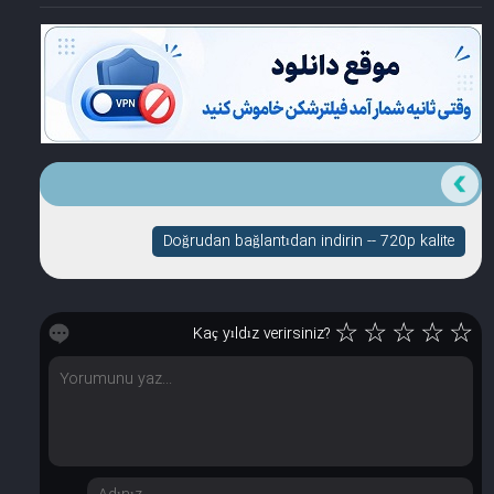
Doğrudan bağlantıdan indirin -- 720p kalite
☆
☆
☆
☆
☆
Kaç yıldız verirsiniz?