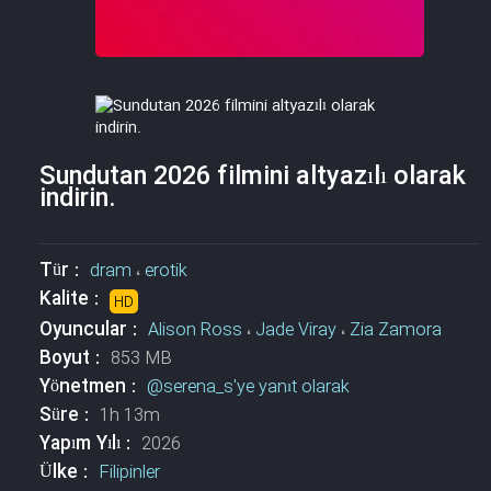
Sundutan 2026 filmini altyazılı olarak
indirin.
Tür :
dram
،
erotik
Kalite :
HD
Oyuncular :
Alison Ross
،
Jade Viray
،
Zia Zamora
Boyut :
853 MB
Yönetmen :
@serena_s'ye yanıt olarak
Süre :
1h 13m
Yapım Yılı :
2026
Ülke :
Filipinler