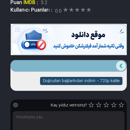
Puan
IMDB
:
5.2
★★★★★
★★★★★
Kullanıcı Puanları :
0.0
Doğrudan bağlantıdan indirin -- 720p kalite
☆
☆
☆
☆
☆
Kaç yıldız verirsiniz?