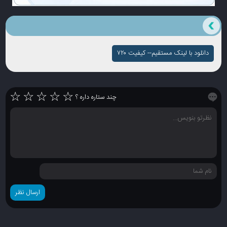
دانلود با لینک مستقیم-- کیفیت ۷۲۰
☆
☆
☆
☆
☆
چند ستاره داره ؟