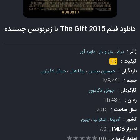
دانلود فیلم The Gift 2015 با زیرنویس چسبیده
ژانر :
درام
،
رمز و راز
،
دلهره آور
کیفیت :
HD
بازیگران :
جیسون بیتمن
،
ربکا هال
،
جوئل ادگرتون
حجم :
491 MB
کارگردان :
جوئل ادگرتون
زمان :
1h 48m
سال ساخت :
2015
کشور :
آمریکا
،
استرالیا
،
چین
امتیاز IMDB :
7.0
★★★★★
★★★★★
امتیاز کاربران :
0.0