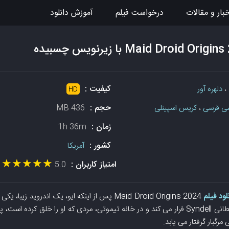
بار و مقالات
درخواست فیلم
آموزش دانلود
کیفیت :
،
دلهره آور
HD
حجم :
ی قرسی
،
کریس اسپینلی
436 MB
زمان :
1h 36m
کشور :
آمریکا
★★★★★
★★★★★
امتیاز کاربران :
5.0
(1 
لود فیلم
Maid Droid Origins 2024 پس از اینکه ایو، یک اندروید ز
می رساند، او از شرکت شیطانی Syndell فرار می کند و در خانه تیموتی، مردی که او را خلق ک
رگبار گرفتار می یابد.