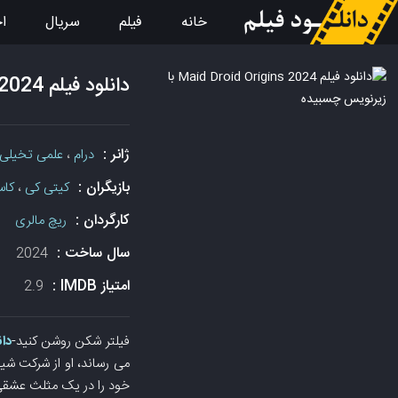
خانه
فیلم
سریال
اخ
دانلود فیلم Maid Droid Origins 2024 با زیرنویس چسبیده
ژانر :
درام
،
علمی تخیلی
بازیگران :
کیتی کی
،
کاس
کارگردان :
ریچ مالری
سال ساخت :
2024
امتیاز IMDB :
2.9
فیلتر شکن روشن کنید-
دان
خود را در یک مثلث عشقی م