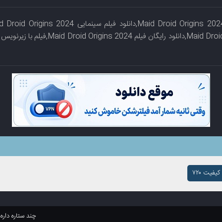
یفیت ۷۲۰
چند ستاره داره