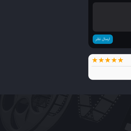
★
★
★
★
★