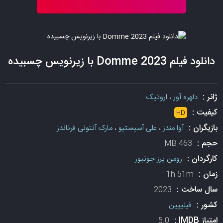
دانلود فیلم Domme 2023 با زیرنویس چسبیده
ژانر :
دلهره آور
،
اروتیک
کیفیت :
HD
بازیگران :
آوا مندز
،
علی آسیستیو
،
مارک آنتونی فرناندز
حجم :
463 MB
کارگردان :
رومن پرز جونیور
زمان :
1h 51m
سال ساخت :
2023
کشور :
فیلیپین
امتیاز IMDB :
5.0