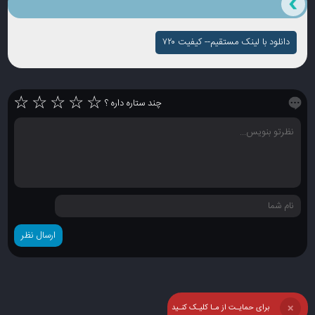
دانلود با لینک مستقیم-- کیفیت ۷۲۰
☆
☆
☆
☆
☆
چند ستاره داره ؟
برای حمایـت از مـا کلیـک کنـید
❌