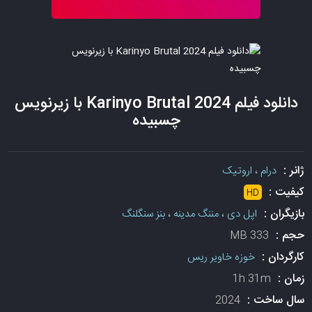
دانلود فیلم Karinyo Brutal 2024 با زیرنویس
چسبیده
ژانر :
درام
،
اروتیک
کیفیت :
HD
بازیگران :
اپل دی
،
مننگ مدینه
،
بنز سنگلنگ
حجم :
333 MB
کارگردان :
خوزه خاویر ریس
زمان :
1h 31m
سال ساخت :
2024