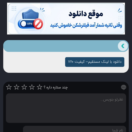
دانلود با لینک مستقیم-- کیفیت ۷۲۰
☆
☆
☆
☆
☆
چند ستاره داره ؟