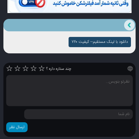
دانلود با لینک مستقیم-- کیفیت ۷۲۰
☆
☆
☆
☆
☆
چند ستاره داره ؟