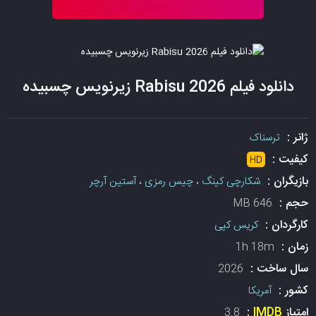
دانلود فیلم Rabisu 2026 زیرنویس چسبیده
ژانر :
ترسناک
کیفیت :
HD
بازیگران :
شکارچی کینگ
،
چیس رمزی
،
آستین آرچر
حجم :
646 MB
کارگردان :
کریس کپی
زمان :
1h 18m
سال ساخت :
2026
کشور :
آمریکا
امتیاز
IMDB
:
3.8