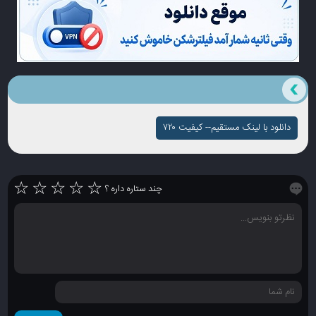
دانلود با لینک مستقیم-- کیفیت ۷۲۰
☆
☆
☆
☆
☆
چند ستاره داره ؟