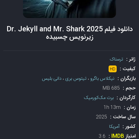
دانلود فیلم Dr. Jekyll and Mr. Shark 2025
زیرنویس چسبیده
ژانر :
ترسناک
کیفیت :
HD
بازیگران :
نیکلاس باگرو
،
تیتوس بری
،
دانی بلیس
حجم :
685 MB
کارگردان :
برت مک‌کورمیک
زمان :
1h 13m
سال ساخت :
2025
کشور :
آمریکا
امتیاز
IMDB
:
3.6