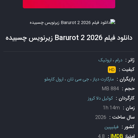
دانلود فیلم Barurot 2 2026 زیرنویس چسبیده
ژانر :
درام
،
اروتیک
کیفیت :
HD
بازیگران :
مارگارت دیاز
،
جی سی تان
،
ارول کارملو
حجم :
884 MB
کارگردان :
کوئیل دلا کروز
زمان :
1h 14m
سال ساخت :
2026
کشور :
فیلیپین
امتیاز
IMDB
:
4.8