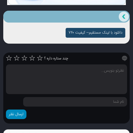
دانلود با لینک مستقیم-- کیفیت ۷۲۰
☆
☆
☆
☆
☆
چند ستاره داره ؟