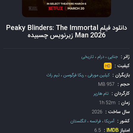
دانلود فیلم Peaky Blinders: The Immortal
Man 2026 زیرنویس چسبیده
ژانر :
جنایی
،
درام
،
تاریخی
کیفیت :
HD
بازیگران :
کیلین مورفی
،
ربکا فرگوسن
،
تیم راث
حجم :
957 MB
کارگردان :
تام هارپر
زمان :
1h 52m
سال ساخت :
2026
کشور :
آمریکا
،
فرانسه
،
انگلستان
امتیاز
IMDB
:
6.5