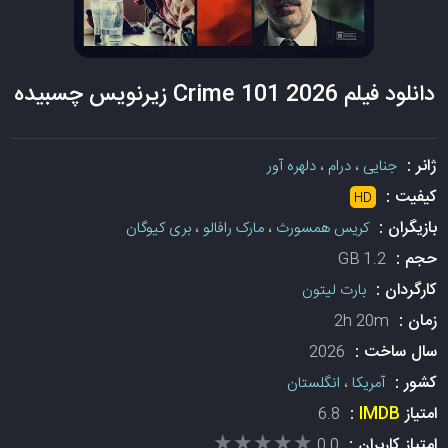
دانلود فیلم Crime 101 2026 زیرنویس چسبیده
ژانر :
جنایی
،
درام
،
دلهره آور
کیفیت :
HD
بازیگران :
کریس همسورث
،
مارک رافالو
،
بری کیوگان
حجم :
1.2 GB
کارگردان :
بارت لیتون
زمان :
2h 20m
سال ساخت :
2026
کشور :
آمریکا
،
انگلستان
امتیاز
IMDB
:
6.8
★★★★★
★★★★★
امتیاز کاربران :
0.0