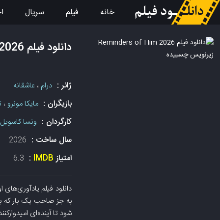
خانه
فیلم
سریال
اخ
دانلود فیلم Reminders of Him 2026 زیرنویس چسبیده
ژانر :
درام
،
عاشقانه
بازیگران :
مایکا مونرو
،
ت
کارگردان :
ونسا کاسویل
سال ساخت :
2026
امتیاز
IMDB
:
6.3
به جز صاحب یک بار که با 
شود تا آینده‌ای امیدوارکنند