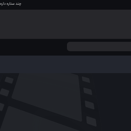
چند ستاره داره