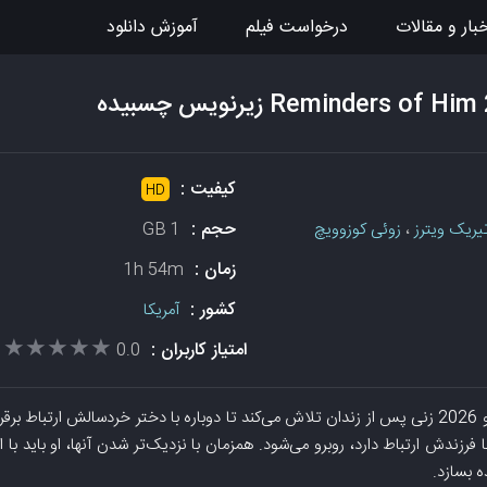
بار و مقالات
درخواست فیلم
آموزش دانلود
کیفیت :
HD
حجم :
یریک ویترز
،
زوئی کوزوویچ
1 GB
زمان :
1h 54m
کشور :
آمریکا
★★★★★
★★★★★
امتیاز کاربران :
0.0
دانلود فیلم یادآوری‌های او 2026 زنی پس از زندان تلاش می‌کند تا دوباره با دختر خردسالش ارتب
فرزندش ارتباط دارد، روبرو می‌شود. همزمان با نزدیک‌تر شدن آنها، او باید با 
ه بسازد.