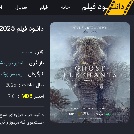
خانه
فیلم
سریال
اخ
دانلود فیلم Ghost Elephants 2025 زیرنویس چسبیده
ژانر :
مستند
بازیگران :
استیو بویز
،
شو
کارگردان :
ورنر هرتزوگ
سال ساخت :
2025
امتیاز
IMDB
:
7.0
جستجوی گله مرموز و گریزا