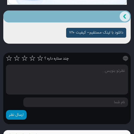
دانلود با لینک مستقیم-- کیفیت ۷۲۰
☆
☆
☆
☆
☆
چند ستاره داره ؟