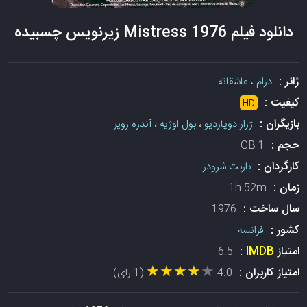
دانلود فیلم Mistress 1976 زیرنویس چسبیده
ژانر :
درام
،
عاشقانه
کیفیت :
HD
بازیگران :
ژرار دوپاردیو
،
بول اوژیه
،
آندره رویر
حجم :
1 GB
کارگردان :
باربت شرودر
زمان :
1h 52m
سال ساخت :
1976
کشور :
فرانسه
امتیاز
IMDB
:
6.5
★★★★★
★★★★★
امتیاز کاربران :
4.0
(1 رای)