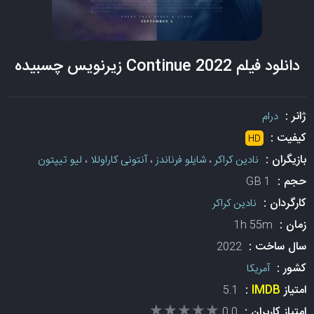
دانلود فیلم Continue 2022 زیرنویس چسبیده
ژانر :
درام
کیفیت :
HD
بازیگران :
نادین کراکر
،
شایلو فرناندز
،
آنتونی کاراوللا
،
لیو تیپتون
حجم :
1 GB
کارگردان :
نادین کراکر
زمان :
1h 55m
سال ساخت :
2022
کشور :
آمریکا
امتیاز
IMDB
:
5.1
★★★★★
★★★★★
امتیاز کاربران :
0.0