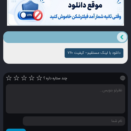
دانلود با لینک مستقیم-- کیفیت ۷۲۰
☆
☆
☆
☆
☆
چند ستاره داره ؟