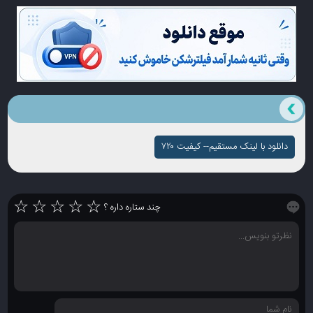
دانلود با لینک مستقیم-- کیفیت ۷۲۰
☆
☆
☆
☆
☆
چند ستاره داره ؟