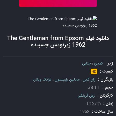
دانلود فیلم The Gentleman from Epsom
1962 زیرنویس چسبیده
ژانر :
کمدی
،
جنایی
کیفیت :
HD
بازیگران :
ژان گابن
،
مادلین رابینسون
،
فرانک ویلارد
حجم :
1.1 GB
کارگردان :
ژیل گرینگیر
زمان :
1h 27m
سال ساخت :
1962