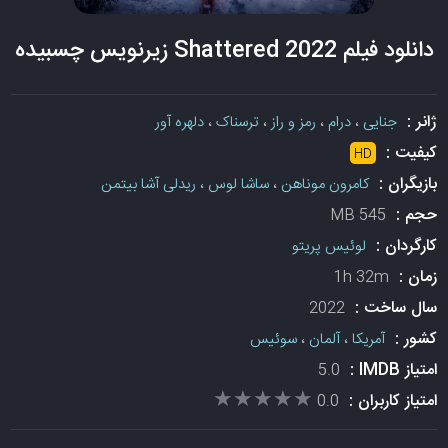
دانلود فیلم Shattered 2022 زیرنویس چسبیده
ژانر :
جنایی
،
درام
،
رمز و راز
،
ترسناک
،
دلهره آور
کیفیت :
HD
بازیگران :
کامرون موناهن
،
ساشا لوس
،
ریدلی آشا بیتمن
حجم :
545 MB
کارگردان :
لوئیس پریتو
زمان :
1h 32m
سال ساخت :
2022
کشور :
آمریکا
،
آلمان
،
سوئیس
امتیاز IMDB :
5.0
★★★★★
★★★★★
امتیاز کاربران :
0.0