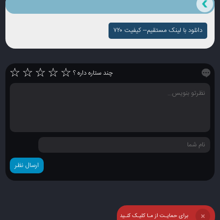
دانلود با لینک مستقیم-- کیفیت ۷۲۰
☆
☆
☆
☆
☆
چند ستاره داره ؟
برای حمایـت از مـا کلیـک کنـید
❌