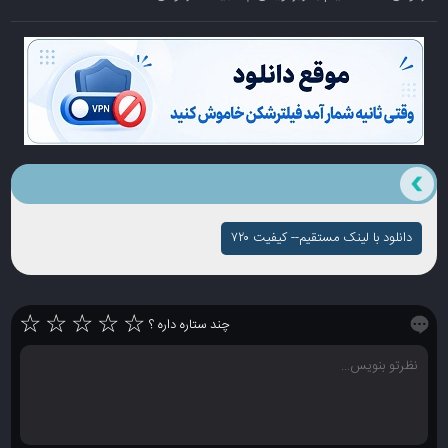
دانلود با لینک مستقیم-- کیفیت ۷۲۰
☆
☆
☆
☆
☆
چند ستاره داره ؟