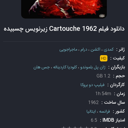
دانلود فیلم Cartouche 1962 زیرنویس چسبیده
ژانر :
کمدی
،
اکشن
،
درام
،
ماجراجویی
کیفیت :
HD
بازیگران :
ژان پل بلموندو
،
کلودیا کاردیناله
،
جس هان
حجم :
1.2 GB
کارگردان :
فیلیپ دو بروکا
زمان :
1h 54m
سال ساخت :
1962
کشور :
فرانسه
،
ایتالیا
امتیاز IMDB :
6.5