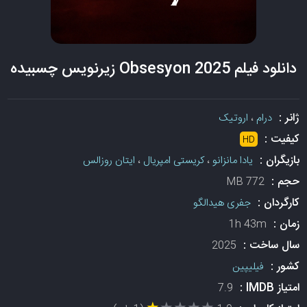
دانلود فیلم Obsesyon 2025 زیرنویس چسبیده
ژانر :
درام
،
اروتیک
کیفیت :
HD
بازیگران :
یادا مانزانو
،
کریستی امپریال
،
ایتان روزالس
حجم :
772 MB
کارگردان :
جفری هیدالگو
زمان :
1h 43m
سال ساخت :
2025
کشور :
فیلیپین
امتیاز IMDB :
7.9