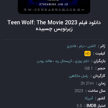
دانلود فیلم Teen Wolf: The Movie 2023
زیرنویس چسبیده
ژانر :
اکشن
،
درام
،
فانتزی
کیفیت :
HD
بازیگران :
تایلر پوزی
،
کریستال رید
،
هالند رودن
حجم :
1 GB
کارگردان :
راسل مالکاهی
زمان :
2h 21m
سال ساخت :
2023
کشور :
آمریکا
امتیاز IMDB :
5.5