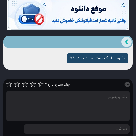
دانلود با لینک مستقیم-- کیفیت ۷۲۰
☆
☆
☆
☆
☆
چند ستاره داره ؟