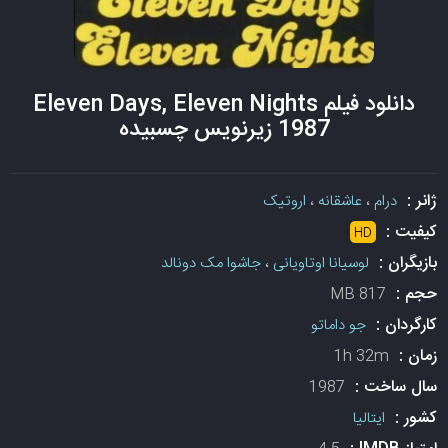
دانلود فیلم Eleven Days, Eleven Nights
1987 زیرنویس چسبیده
ژانر :
درام
،
عاشقانه
،
اروتیک
کیفیت :
HD
بازیگران :
لوسیانا اوتاویانی
،
جاشوا مک دونالد
حجم :
817 MB
کارگردان :
جو داماتو
زمان :
1h 32m
سال ساخت :
1987
کشور :
ایتالیا