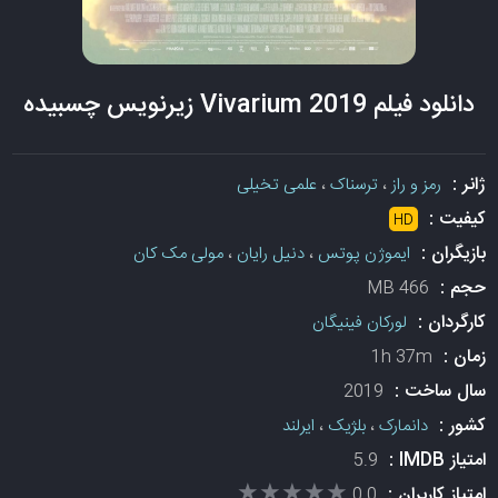
دانلود فیلم Vivarium 2019 زیرنویس چسبیده
ژانر :
رمز و راز
،
ترسناک
،
علمی تخیلی
کیفیت :
HD
بازیگران :
ایموژن پوتس
،
دنیل رایان
،
مولی مک کان
حجم :
466 MB
کارگردان :
لورکان فینیگان
زمان :
1h 37m
سال ساخت :
2019
کشور :
دانمارک
،
بلژیک
،
ایرلند
امتیاز IMDB :
5.9
★★★★★
★★★★★
امتیاز کاربران :
0.0