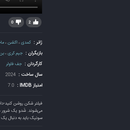
0
2
ژانر :
کمدی
،
اکشن
،
ما
بازیگران :
جیم کری
،
بن 
کارگردان :
جف فاولر
سال ساخت :
2024
امتیاز IMDB :
7.0
می‌شوند. شَدو یک شرور مرم
سونیک باید به دنبال یک ات