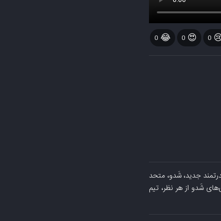
😂
😍

0
0
0
فیلتر شکن روشن کنید-دانلود فیلم سونیک خارپ
می‌شوند. شَدو یک شرور مر