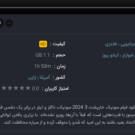
...

کیفیت :
فانتزی
،
ماجراجو
HD
حجم :
1.1 GB
کیانو ریوز
،
بن شوا
زمان :
1h 50m
کشور :
ژاپن
،
آمریکا
★★★★★
★★★★★
امتیاز کاربران :
0.0
شت 3 2024 سونیک، ناکلز و تیلز در برابر یک دشمن قدرتمند جدید، شَدو، متحد
موز با قدرت‌هایی است که قبلاً با آن‌ها روبرو نشده‌اند. با برتری یافتن توانای
سونیک باید به دنبال یک اتحاد بعید باشند به این امید که شَدو را متوقف کرد