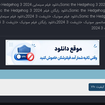
2
یفیت ۷۲۰