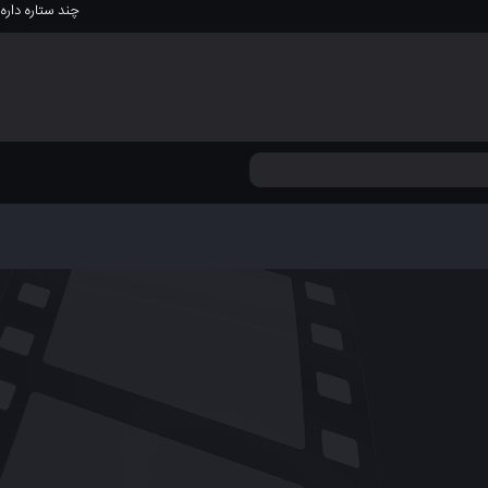
چند ستاره داره