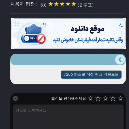
★★★★★
★★★★★
사용자 평점 :
5.0
(2 투표)
720p 화질로 직접 링크 다운로드
☆
☆
☆
☆
☆
별점을 평가해주세요