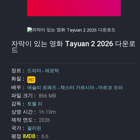
자막이 있는 영화 Tayuan 2 2026 다운로
드
장르 :
드라마
،
에로틱
화질 :
HD
배우 :
애슐리 로페즈
،
체스터 가르시아
،
마르코 모라
파일 크기 :
866 MB
감독 :
토펠 리
상영 시간 :
1h 10m
제작 연도 :
2026
국가 :
필리핀
평점
IMDB
:
6.6