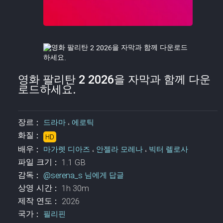
영화 팔리탄 2 2026을 자막과 함께 다운
로드하세요.
장르 :
드라마
،
에로틱
화질 :
HD
배우 :
마가렛 디아즈
،
안젤라 모레나
،
빅터 렐로사
파일 크기 :
1.1 GB
감독 :
@serena_s 님에게 답글
상영 시간 :
1h 30m
제작 연도 :
2026
국가 :
필리핀