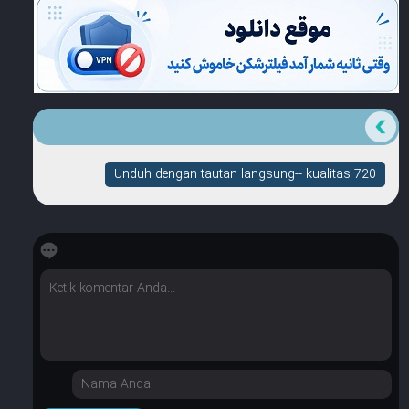
Unduh dengan tautan langsung-- kualitas 720
☆
☆
☆
☆
☆
Berapa banyak bintang yang dimilikinya?