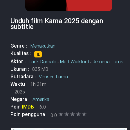
Unduh film Kama 2025 dengan
subtitle
Genre :
Menakutkan
Kualitas :
HD
Aktor :
Tank Damala
،
Matt Wickford
،
Jemima Toms
Ukuran :
835 MB
Sutradara :
Vimsen Lama
Waktu :
1h 31m
:
2025
Negara :
Amerika
Poin
IMDB
:
6.0
★★★★★
★★★★★
Poin pengguna :
0.0