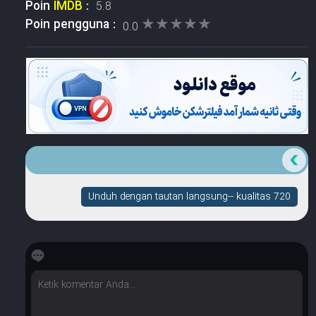
Poin
IMDB
:
5.8
★★★★★
★★★★★
Poin pengguna :
0.0
Unduh dengan tautan langsung-- kualitas 720
☆
☆
☆
☆
☆
Berapa banyak bintang yang dimilikinya?