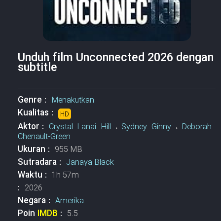
Unduh film Unconnected 2026 dengan
subtitle
Genre :
Menakutkan
Kualitas :
HD
Aktor :
Crystal Lanai Hill
،
Sydney Ginny
،
Deborah
Chenault-Green
Ukuran :
955 MB
Sutradara :
Janaya Black
Waktu :
1h 57m
:
2026
Negara :
Amerika
Poin
IMDB
:
5.5