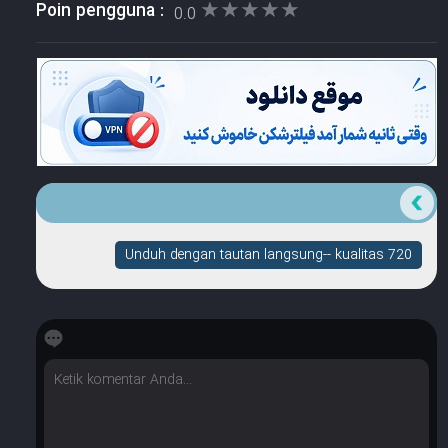
★★★★★
★★★★★
Poin pengguna :
0.0
Unduh dengan tautan langsung-- kualitas 720
☆
☆
☆
☆
☆
Berapa banyak bintang yang dimilikinya?