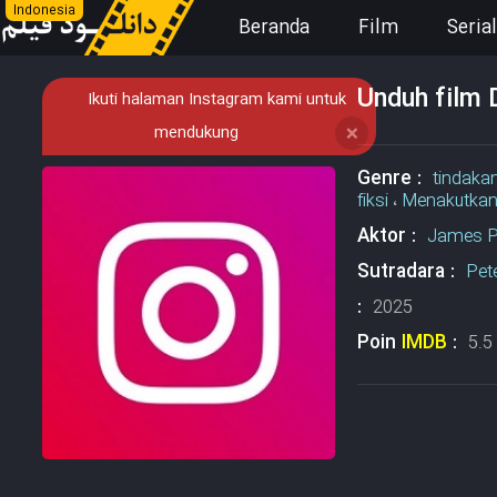
Indonesia
Beranda
Film
Serial
Unduh film 
Ikuti halaman Instagram kami untuk
mendukung
❌
Genre :
tindaka
fiksi
،
Menakutka
Aktor :
James P
Sutradara :
Pet
:
2025
Poin
IMDB
:
5.5