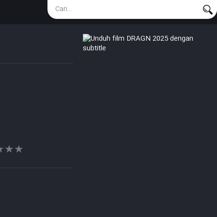
★★★
★★★