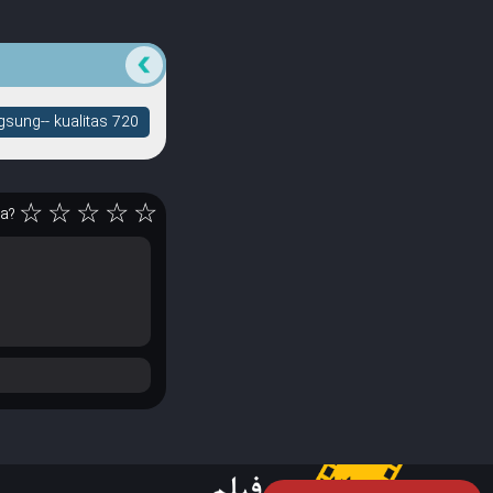
sung-- kualitas 720
☆
☆
☆
☆
☆
ya?