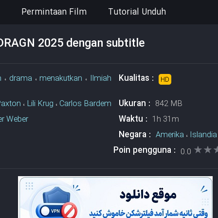
Permintaan Film
Tutorial Unduh
DRAGN 2025 dengan subtitle
Kualitas :
n
،
drama
،
menakutkan
،
Ilmiah
HD
n
Ukuran :
axton
،
Lili Krug
،
Carlos Bardem
842 MB
Waktu :
er Weber
1h 31m
Negara :
Amerika
،
Islandia
★★
★★
Poin pengguna :
0.0