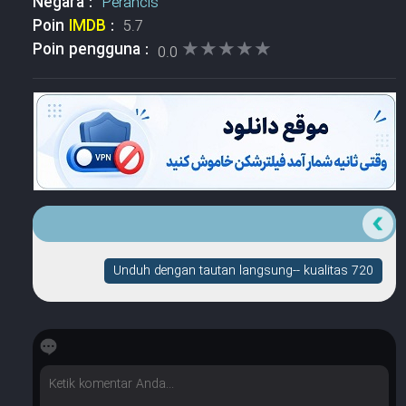
Negara :
Perancis
Poin
IMDB
:
5.7
★★★★★
★★★★★
Poin pengguna :
0.0
Unduh dengan tautan langsung-- kualitas 720
☆
☆
☆
☆
☆
Berapa banyak bintang yang dimilikinya?