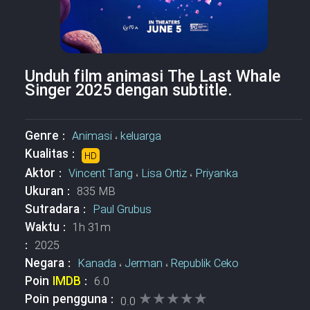
Unduh film animasi The Last Whale
Singer 2025 dengan subtitle.
Genre :
Animasi
،
keluarga
Kualitas :
HD
Aktor :
Vincent Tang
،
Lisa Ortiz
،
Priyanka
Ukuran :
835 MB
Sutradara :
Paul Grubus
Waktu :
1h 31m
:
2025
Negara :
Kanada
،
Jerman
،
Republik Ceko
Poin
IMDB
:
6.0
★★★★★
★★★★★
Poin pengguna :
0.0