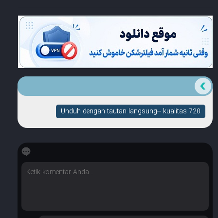
Unduh dengan tautan langsung-- kualitas 720
☆
☆
☆
☆
☆
Berapa banyak bintang yang dimilikinya?