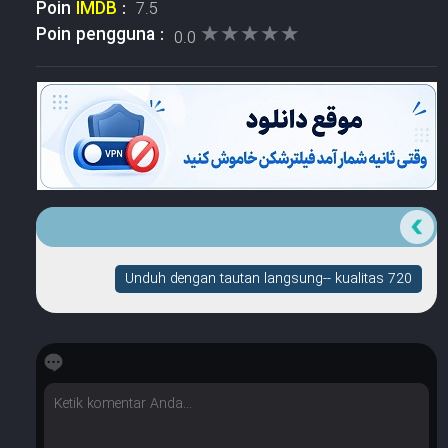
Poin
IMDB
:
7.5
★★★★★
★★★★★
Poin pengguna :
0.0
Unduh dengan tautan langsung-- kualitas 720
☆
☆
☆
☆
☆
Berapa banyak bintang yang dimilikinya?