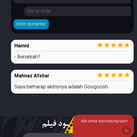
★
★
★
★
★
Hamid
- Benarkah?
★
★
★
★
★
Mahnaz Afshar
Saya berharap aktrisnya adalah Googoosh.
Klik untuk mendukung kami
❌