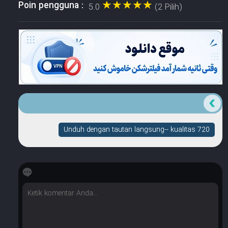
★★★★★
★★★★★
Poin pengguna :
5.0
(2 Pilih)
Unduh dengan tautan langsung-- kualitas 720
☆
☆
☆
☆
☆
Berapa banyak bintang yang dimilikinya?