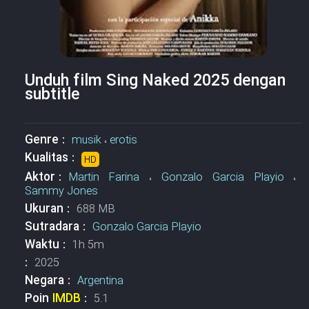
Unduh film Sing Naked 2025 dengan
subtitle
Genre :
musik
،
erotis
Kualitas :
HD
Aktor :
Martin Farina
،
Gonzalo Garcia Playio
،
Sammy Jones
Ukuran :
688 MB
Sutradara :
Gonzalo Garcia Playio
Waktu :
1h 5m
:
2025
Negara :
Argentina
Poin
IMDB
:
5.1