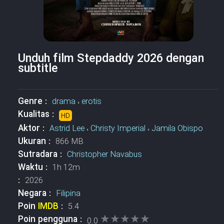
Unduh film Stepdaddy 2026 dengan
subtitle
Genre :
drama
،
erotis
Kualitas :
HD
Aktor :
Astrid Lee
،
Christy Imperial
،
Jamila Obispo
Ukuran :
866 MB
Sutradara :
Christopher Navabus
Waktu :
1h 12m
:
2026
Negara :
Filipina
Poin
IMDB
:
5.4
★★★★★
★★★★★
Poin pengguna :
0.0