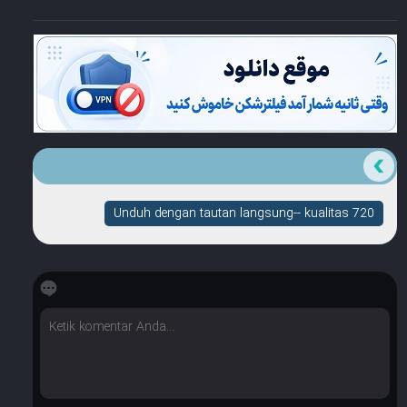
Unduh dengan tautan langsung-- kualitas 720
☆
☆
☆
☆
☆
Berapa banyak bintang yang dimilikinya?