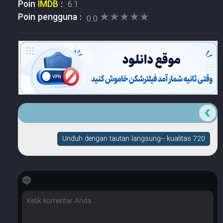
Poin
IMDB
:
6.1
★★★★★
★★★★★
Poin pengguna :
0.0
Unduh dengan tautan langsung-- kualitas 720
☆
☆
☆
☆
☆
Berapa banyak bintang yang dimilikinya?