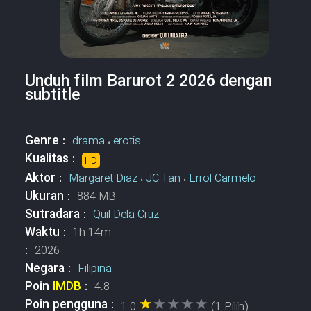
Unduh film Barurot 2 2026 dengan
subtitle
Genre :
drama
،
erotis
Kualitas :
HD
Aktor :
Margaret Diaz
،
JC Tan
،
Errol Carmelo
Ukuran :
884 MB
Sutradara :
Quil Dela Cruz
Waktu :
1h 14m
:
2026
Negara :
Filipina
Poin
IMDB
:
4.8
★★★★★
★★★★★
Poin pengguna :
1.0
(1 Pilih)