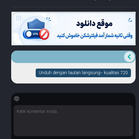
Unduh dengan tautan langsung-- kualitas 720
☆
☆
☆
☆
☆
Berapa banyak bintang yang dimilikinya?