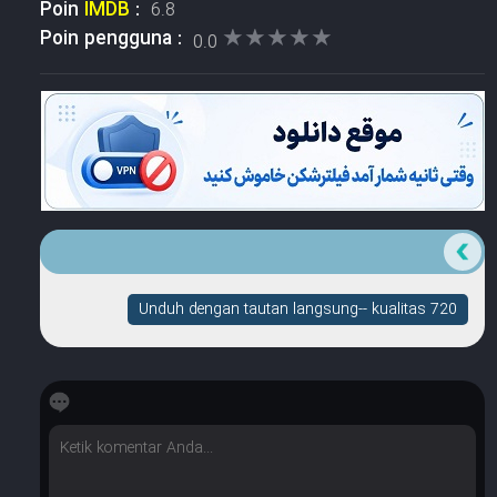
Poin
IMDB
:
6.8
★★★★★
★★★★★
Poin pengguna :
0.0
Unduh dengan tautan langsung-- kualitas 720
☆
☆
☆
☆
☆
Berapa banyak bintang yang dimilikinya?