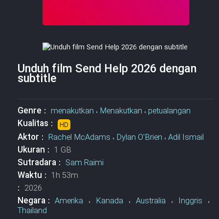
Unduh film Send Help 2026 dengan
subtitle
Genre :
menakutkan
،
Menakutkan
،
petualangan
Kualitas :
HD
Aktor :
Rachel McAdams
،
Dylan O'Brien
،
Adil Ismail
Ukuran :
1 GB
Sutradara :
Sam Raimi
Waktu :
1h 53m
:
2026
Negara :
Amerika
،
Kanada
،
Australia
،
Inggris
،
Thailand