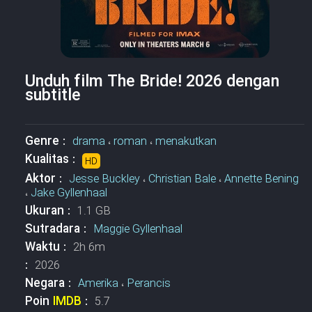
Unduh film The Bride! 2026 dengan
subtitle
Genre :
drama
،
roman
،
menakutkan
Kualitas :
HD
Aktor :
Jesse Buckley
،
Christian Bale
،
Annette Bening
،
Jake Gyllenhaal
Ukuran :
1.1 GB
Sutradara :
Maggie Gyllenhaal
Waktu :
2h 6m
:
2026
Negara :
Amerika
،
Perancis
Poin
IMDB
:
5.7