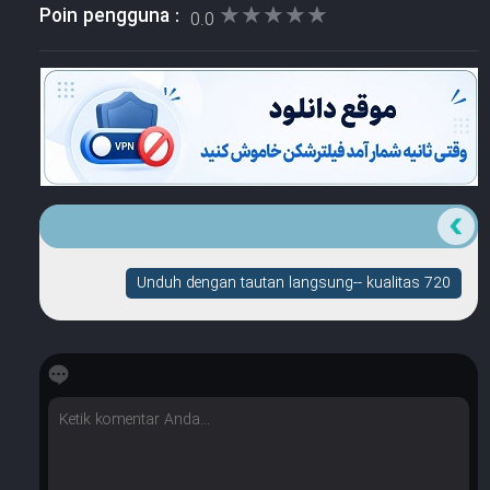
★★★★★
★★★★★
Poin pengguna :
0.0
Unduh dengan tautan langsung-- kualitas 720
☆
☆
☆
☆
☆
Berapa banyak bintang yang dimilikinya?