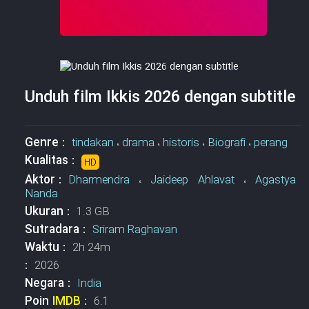
Unduh film Ikkis 2026 dengan subtitle
Genre :
tindakan
،
drama
،
historis
،
Biografi
،
perang
Kualitas :
HD
Aktor :
Dharmendra
،
Jaideep Ahlavat
،
Agastya
Nanda
Ukuran :
1.3 GB
Sutradara :
Sriram Raghavan
Waktu :
2h 24m
:
2026
Negara :
India
Poin
IMDB
:
6.1