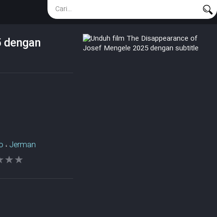
5 dengan
o
،
Jerman
★★★
★★★