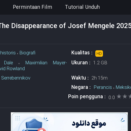
Permintaan Film
Tutorial Unduh
 The Disappearance of Josef Mengele 202
Kualitas :
،
historis
،
Biografi
HD
Ukuran :
 Dale
،
Maximilian Mayer-
1.2 GB
vid Rowland
Waktu :
ll Serrebennikov
2h 15m
Negara :
Perancis
،
Meksik
★★
★★
Poin pengguna :
0.0