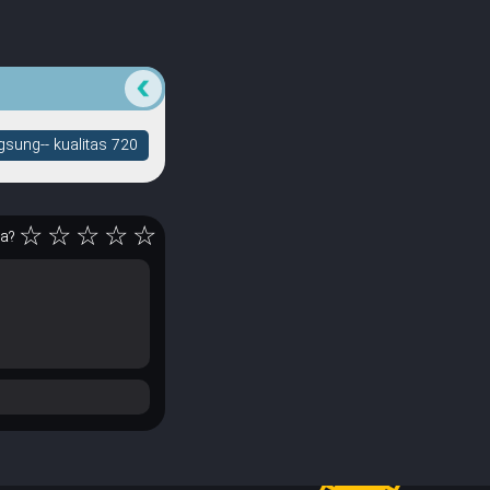
sung-- kualitas 720
☆
☆
☆
☆
☆
ya?