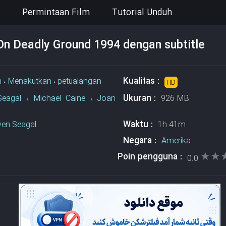
Permintaan Film
Tutorial Unduh
On Deadly Ground 1994 dengan subtitle
Kualitas :
n
،
Menakutkan
،
petualangan
HD
Ukuran :
Seagal
،
Michael Caine
،
Joan
926 MB
Waktu :
ven Seagal
1h 41m
Negara :
Amerika
★★
★★
Poin pengguna :
0.0