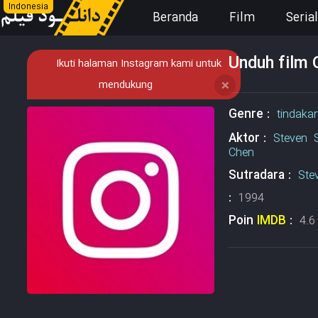
Indonesia
Beranda
Film
Serial
Unduh film 
Ikuti halaman Instagram kami untuk
mendukung
❌
Genre :
tindaka
Aktor :
Steven 
Chen
Sutradara :
Ste
:
1994
Poin
IMDB
:
4.6