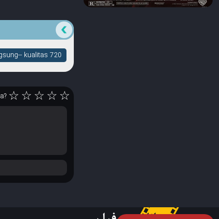
sung-- kualitas 720
☆
☆
☆
☆
☆
ya?