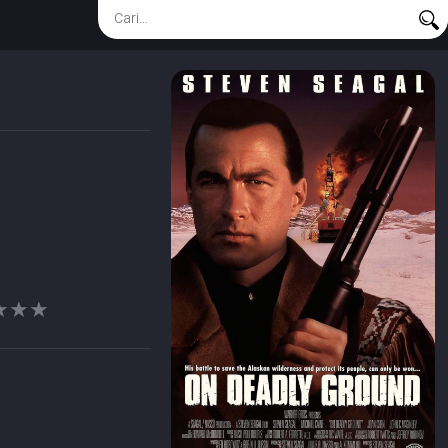
★★★
★★★