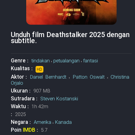
Unduh film Deathstalker 2025 dengan
subtitle.
Genre :
tindakan
،
petualangan
،
fantasi
Kualitas :
HD
Aktor :
Daniel Bernhardt
،
Patton Oswalt
،
Christina
Orjalo
Ukuran :
907 MB
Sutradara :
Steven Kostanski
Waktu :
1h 42m
:
2025
Negara :
Amerika
،
Kanada
Poin
IMDB
:
5.7