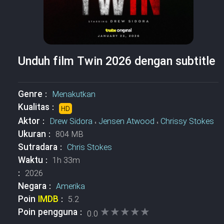
Unduh film Twin 2026 dengan subtitle
Genre :
Menakutkan
Kualitas :
HD
Aktor :
Drew Sidora
،
Jensen Atwood
،
Chrissy Stokes
Ukuran :
804 MB
Sutradara :
Chris Stokes
Waktu :
1h 33m
:
2026
Negara :
Amerika
Poin
IMDB
:
5.2
★★★★★
★★★★★
Poin pengguna :
0.0