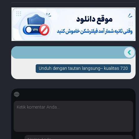
Unduh dengan tautan langsung-- kualitas 720
☆
☆
☆
☆
☆
Berapa banyak bintang yang dimilikinya?