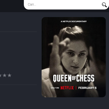
★★★
★★★