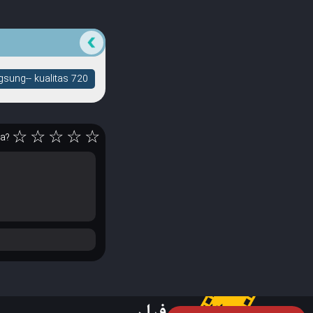
sung-- kualitas 720
☆
☆
☆
☆
☆
ya?