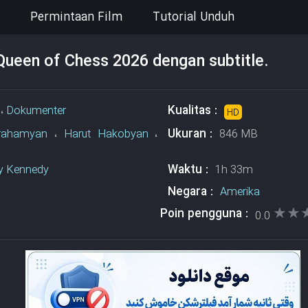
Permintaan Film
Tutorial Unduh
Queen of Chess 2026 dengan subtitle.
Kualitas :
،
Dokumenter
HD
Ukuran :
rahamyan
،
Harut Hakobyan
،
846 MB
Waktu :
y Kennedy
1h 33m
Negara :
Amerika
★★
★★
Poin pengguna :
0.0