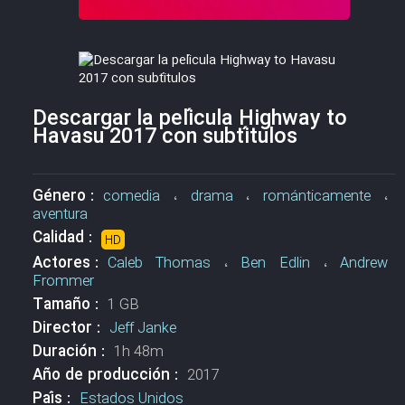
Descargar la película Highway to
Havasu 2017 con subtítulos
Género :
comedia
،
drama
،
románticamente
،
aventura
Calidad :
HD
Actores :
Caleb Thomas
،
Ben Edlin
،
Andrew
Frommer
Tamaño :
1 GB
Director :
Jeff Janke
Duración :
1h 48m
Año de producción :
2017
País :
Estados Unidos