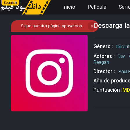
Spanish
Inicio
Película
Seri
Descarga la
Sigue nuestra página apoyarnos
❌
Género :
terrorí
Actores :
Dee 
Reagan
Director :
Paul
Año de producc
Puntuación
IM