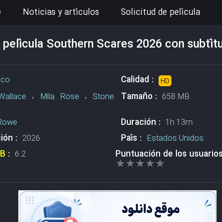
e
Noticias y artículos
Solicitud de película
 película Southern Scares 2026 con subtítu
Calidad :
fico
HD
Tamaño :
Wallace
،
Mila Rose
،
Stone
658 MB
Duración :
 Rowe
1h 13m
ión :
País :
2026
Estados Unidos
DB
:
Puntuación de los usuario
6.2
★★★★★
★★★★★