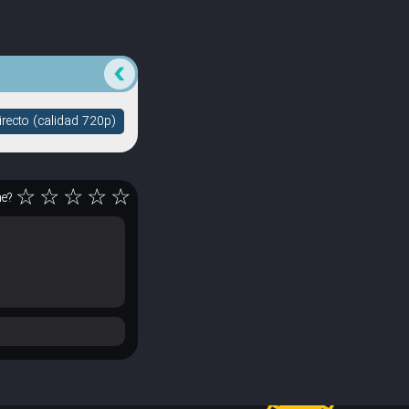
recto (calidad 720p)
☆
☆
☆
☆
☆
ne?