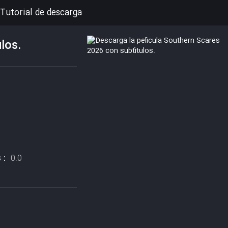
Tutorial de descarga
los.
s :
0.0