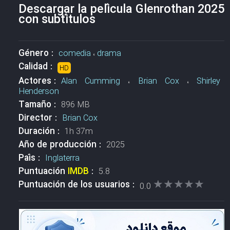
Descargar la película Glenrothan 2025
con subtítulos
Género :
comedia
،
drama
Calidad :
HD
Actores :
Alan Cumming
،
Brian Cox
،
Shirley
Henderson
Tamaño :
896 MB
Director :
Brian Cox
Duración :
1h 37m
Año de producción :
2025
País :
Inglaterra
Puntuación
IMDB
:
5.8
★★★★★
★★★★★
Puntuación de los usuarios :
0.0