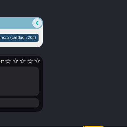
recto (calidad 720p)
☆
☆
☆
☆
☆
ne?